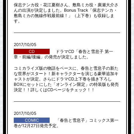
保志テンカ役・花江夏樹さん、敷島ミカ役・廣瀬大介さ
んの出演が決定しました。Bonus Track「保志テンカ・
敷島ミカの無線作戦最前線！」（上下巻）も収録しま
す。
2017/10/05
CD
ドラマCD「春告と雪息子 第一
章・前編/後編」の発売が決定しました。
コミカライズ版の物語をベースに、春告と雪息子の新た
な世界がスタート！新キャラクターを演じる豪華追加キ
ャストが決定。さらにドラマCD上下巻を描き下ろし
BOXにセットにした「オンライン限定」の特装版も発売
決定！！詳しくはCDページをチェック！！
2017/10/05
COMIC
「春告と雪息子」コミックス第一
巻が12月27日発売予定。